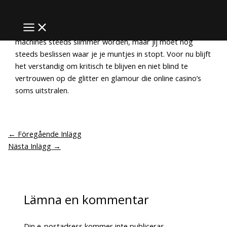
hoewel het nog even afwachten is hoe snel deze
innovaties hun weg vinden naar de gemiddelde speler.
Het is een beetje alsof je in een gokhal staat waar de
machines steeds slimmer worden, maar jij moet nog
steeds beslissen waar je je muntjes in stopt. Voor nu blijft
het verstandig om kritisch te blijven en niet blind te
vertrouwen op de glitter en glamour die online casino’s
soms uitstralen.
←
Föregående Inlägg
Nästa Inlägg
→
Lämna en kommentar
Din e-postadress kommer inte publiceras.