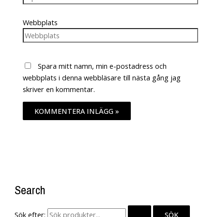
Webbplats
Spara mitt namn, min e-postadress och
webbplats i denna webbläsare till nästa gång jag
skriver en kommentar.
Search
Sök efter: