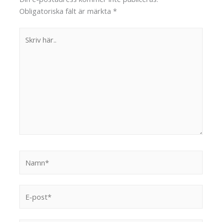
Obligatoriska fält är märkta
*
Skriv
här..
Namn*
E-
post*