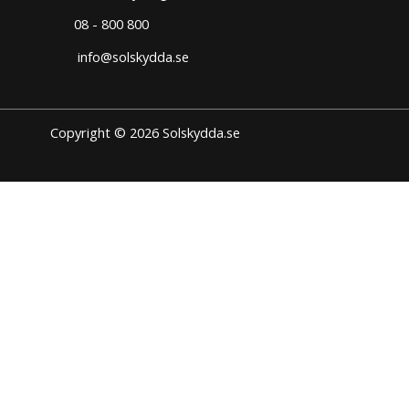
08 - 800 800
info@solskydda.se
Copyright © 2026 Solskydda.se
Den här hemsidan använder cookies för att förbättra din
användarupplevelse. Vi hoppas du tycker det är okej. Du kan när
som helst välja att neka cookies om du så önskar.
Inställningar för cookies
JAG FÖRSTÅR
STÄNG
Privacy Overview