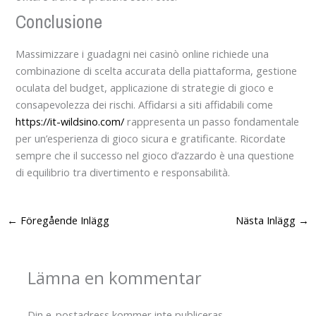
Conclusione
Massimizzare i guadagni nei casinò online richiede una
combinazione di scelta accurata della piattaforma, gestione
oculata del budget, applicazione di strategie di gioco e
consapevolezza dei rischi. Affidarsi a siti affidabili come
https://it-wildsino.com/
rappresenta un passo fondamentale
per un’esperienza di gioco sicura e gratificante. Ricordate
sempre che il successo nel gioco d’azzardo è una questione
di equilibrio tra divertimento e responsabilità.
←
Föregående Inlägg
Nästa Inlägg
→
Lämna en kommentar
Din e-postadress kommer inte publiceras.