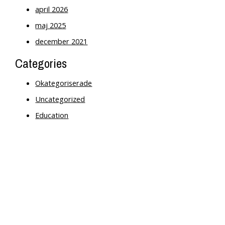
april 2026
maj 2025
december 2021
Categories
Okategoriserade
Uncategorized
Education