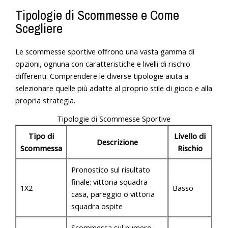
Tipologie di Scommesse e Come
Scegliere
Le scommesse sportive offrono una vasta gamma di
opzioni, ognuna con caratteristiche e livelli di rischio
differenti. Comprendere le diverse tipologie aiuta a
selezionare quelle più adatte al proprio stile di gioco e alla
propria strategia.
Tipologie di Scommesse Sportive
Tipo di
Livello di
Descrizione
Scommessa
Rischio
Pronostico sul risultato
finale: vittoria squadra
1X2
Basso
casa, pareggio o vittoria
squadra ospite
Scommessa sul numero