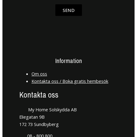
SEND
Information
Om oss
Kontakta oss / Boka gratis hembesök
Kontakta oss
My Home Solskydda AB
Eliegatan 9B
172 73 Sundbyberg
08 - 800 800