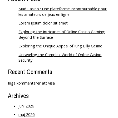
Mad Casino : Une plateforme incontournable pour
les amateurs de jeux en ligne
Lorem ipsum dolor sit amet
Exploring the Intricacies of Online Casino Gaming:
Beyond the Surface
Exploring the Unique Appeal of King Billy Casino
Unraveling the Complex World of Online Casino
Security
Recent Comments
Inga kommentarer att visa.
Archives
juni 2026
maj 2026