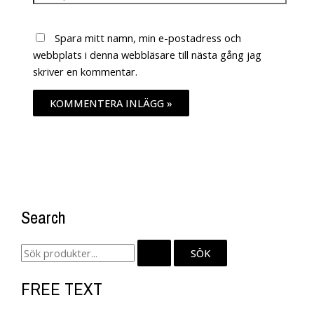
Spara mitt namn, min e-postadress och
webbplats i denna webbläsare till nästa gång jag
skriver en kommentar.
Search
FREE TEXT