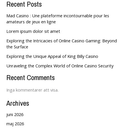
Recent Posts
Mad Casino : Une plateforme incontournable pour les
amateurs de jeux en ligne
Lorem ipsum dolor sit amet
Exploring the Intricacies of Online Casino Gaming: Beyond
the Surface
Exploring the Unique Appeal of King Billy Casino
Unraveling the Complex World of Online Casino Security
Recent Comments
Inga kommentarer att visa.
Archives
juni 2026
maj 2026