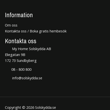
Information
Om oss
Kontakta oss / Boka gratis hembesök
Kontakta oss
My Home Solskydda AB
Eliegatan 9B
172 73 Sundbyberg
08 - 800 800
info@solskydda.se
Copyright © 2026 Solskydda.se