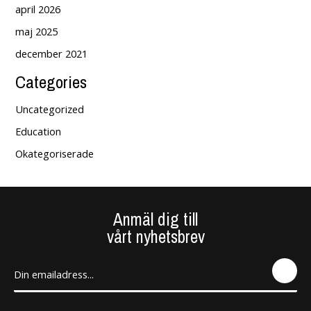
april 2026
maj 2025
december 2021
Categories
Uncategorized
Education
Okategoriserade
Anmäl dig till
vårt nyhetsbrev
SEN
D