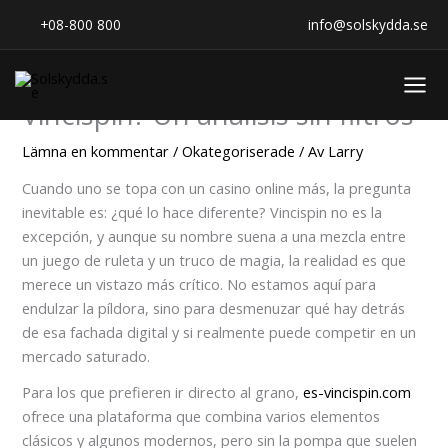
Hoppa
Hem
Okategoriserade
+08-800 800
info@solskydda.se
till
innehåll
¿Vale la pena jugar en
Vincispin? Un análisis sin filtros
Lämna en kommentar
/
Okategoriserade
/ Av
Larry
Cuando uno se topa con un casino online más, la pregunta
inevitable es: ¿qué lo hace diferente? Vincispin no es la
excepción, y aunque su nombre suena a una mezcla entre
un juego de ruleta y un truco de magia, la realidad es que
merece un vistazo más crítico. No estamos aquí para
endulzar la píldora, sino para desmenuzar qué hay detrás
de esa fachada digital y si realmente puede competir en un
mercado saturado.
Para los que prefieren ir directo al grano,
es-vincispin.com
ofrece una plataforma que combina varios elementos
clásicos y algunos modernos, pero sin la pompa que suelen