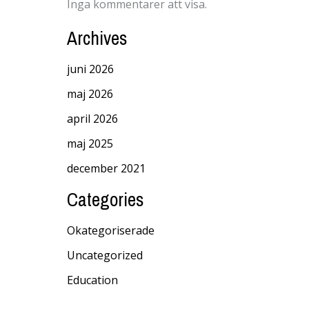
Inga kommentarer att visa.
Archives
juni 2026
maj 2026
april 2026
maj 2025
december 2021
Categories
Okategoriserade
Uncategorized
Education