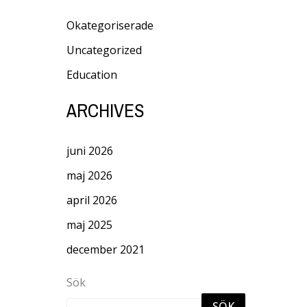
Okategoriserade
Uncategorized
Education
ARCHIVES
juni 2026
maj 2026
april 2026
maj 2025
december 2021
Sök
SÖK