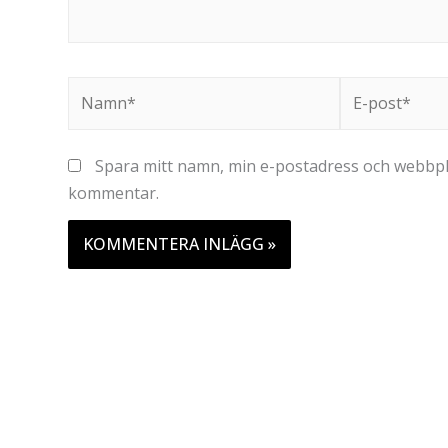
Namn*
E-
post*
Spara mitt namn, min e-postadress och webbplat
kommentar.