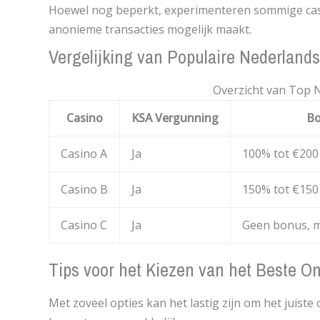
Hoewel nog beperkt, experimenteren sommige casin
anonieme transacties mogelijk maakt.
Vergelijking van Populaire Nederlands
Overzicht van Top 
Casino
KSA Vergunning
Bo
Casino A
Ja
100% tot €200 
Casino B
Ja
150% tot €150
Casino C
Ja
Geen bonus, m
Tips voor het Kiezen van het Beste O
Met zoveel opties kan het lastig zijn om het juiste 