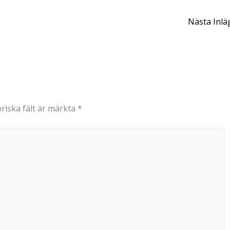
Nästa Inl
riska fält är märkta
*