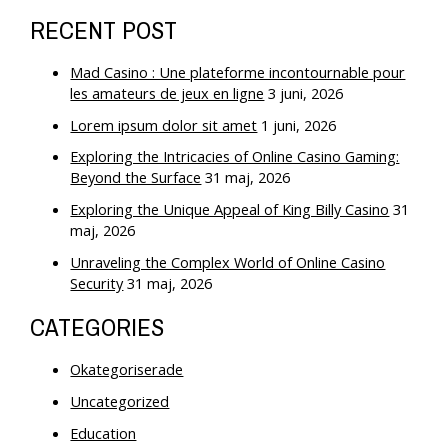
RECENT POST
Mad Casino : Une plateforme incontournable pour
les amateurs de jeux en ligne
3 juni, 2026
Lorem ipsum dolor sit amet
1 juni, 2026
Exploring the Intricacies of Online Casino Gaming:
Beyond the Surface
31 maj, 2026
Exploring the Unique Appeal of King Billy Casino
31
maj, 2026
Unraveling the Complex World of Online Casino
Security
31 maj, 2026
CATEGORIES
Okategoriserade
Uncategorized
Education