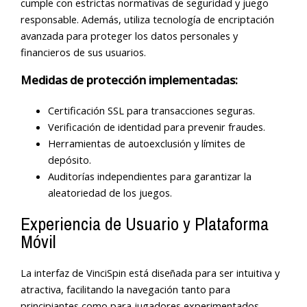
cumple con estrictas normativas de seguridad y juego
responsable. Además, utiliza tecnología de encriptación
avanzada para proteger los datos personales y
financieros de sus usuarios.
Medidas de protección implementadas:
Certificación SSL para transacciones seguras.
Verificación de identidad para prevenir fraudes.
Herramientas de autoexclusión y límites de
depósito.
Auditorías independientes para garantizar la
aleatoriedad de los juegos.
Experiencia de Usuario y Plataforma
Móvil
La interfaz de VinciSpin está diseñada para ser intuitiva y
atractiva, facilitando la navegación tanto para
principiantes como para jugadores experimentados.