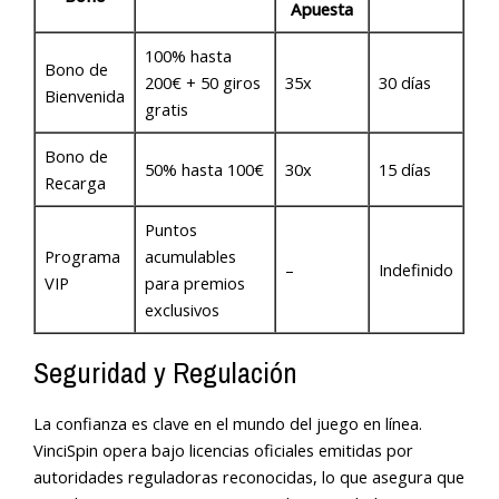
Apuesta
100% hasta
Bono de
200€ + 50 giros
35x
30 días
Bienvenida
gratis
Bono de
50% hasta 100€
30x
15 días
Recarga
Puntos
Programa
acumulables
–
Indefinido
VIP
para premios
exclusivos
Seguridad y Regulación
La confianza es clave en el mundo del juego en línea.
VinciSpin opera bajo licencias oficiales emitidas por
autoridades reguladoras reconocidas, lo que asegura que