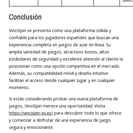
teléf
Conclusión
VinciSpin se presenta como una plataforma sólida y
confiable para los jugadores españoles que buscan una
experiencia completa en juegos de azar en línea. Su
amplia variedad de juegos, atractivos bonos, altos
estándares de seguridad y excelente atención al cliente la
posicionan como una opción competitiva en el mercado.
Además, su compatibilidad móvil y diseño intuitivo
facilitan el acceso desde cualquier lugar y en cualquier
momento.
Si estás considerando probar una nueva plataforma de
juegos, VinciSpin merece una oportunidad. Visita
https://vincispin-es.es/
para descubrir todo lo que ofrece
y comenzar a disfrutar de una experiencia de juego
segura y emocionante.