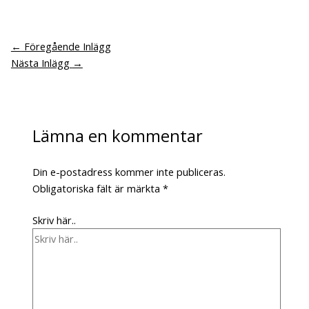
←
Föregående Inlägg
Nästa Inlägg
→
Lämna en kommentar
Din e-postadress kommer inte publiceras.
Obligatoriska fält är märkta
*
Skriv här..